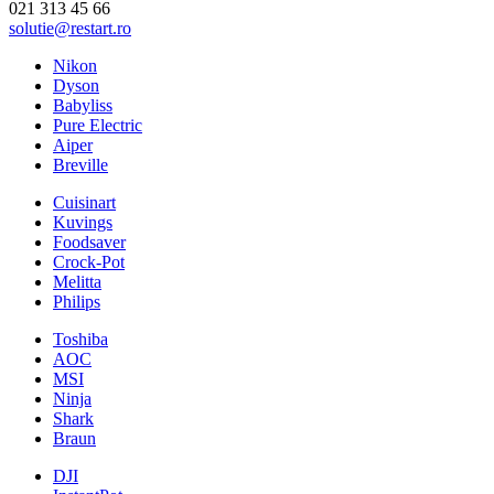
021 313 45 66
solutie@restart.ro
Nikon
Dyson
Babyliss
Pure Electric
Aiper
Breville
Cuisinart
Kuvings
Foodsaver
Crock-Pot
Melitta
Philips
Toshiba
AOC
MSI
Ninja
Shark
Braun
DJI