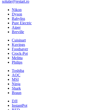
solutie@restart.ro
Nikon
Dyson
Babyliss
Pure Electric
Aiper
Breville
Cuisinart
Kuvings
Foodsaver
Crock-Pot
Melitta
Philips
Toshiba
AOC
MSI
Ninja
Shark
Braun
DJI
InstantPot
RED