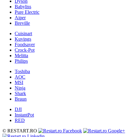
Dyson
Babyliss
Pure Electric
Aiper
Breville
Cuisinart
Kuvings
Foodsaver
Crock-Pot
Melitta
Philips
Toshiba
AOC
MSI
Ninja
Shark
Braun
DJI
InstantPot
RED
© RESTART.RO